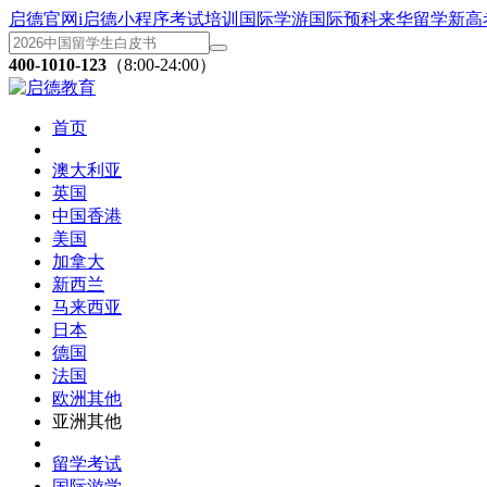
启德官网
i启德小程序
考试培训
国际学游
国际预科
来华留学
新高
400-1010-123
（8:00-24:00）
首页
澳大利亚
英国
中国香港
美国
加拿大
新西兰
马来西亚
日本
德国
法国
欧洲其他
亚洲其他
留学考试
国际游学