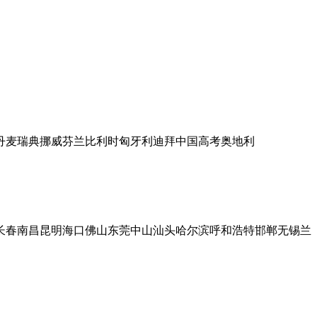
丹麦
瑞典
挪威
芬兰
比利时
匈牙利
迪拜
中国高考
奥地利
长春
南昌
昆明
海口
佛山
东莞
中山
汕头
哈尔滨
呼和浩特
邯郸
无锡
兰