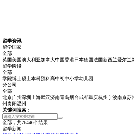
留学资讯
留学国家
全部
英国
美国
澳大利亚
加拿大
中国香港
日本
德国
法国
新西兰
爱尔兰
留学阶段
全部
学院
博士
硕士
本科
预科
高中
初中
小学
幼儿园
分公司
全部
北京
广州
深圳
上海
武汉
济南
青岛
烟台
成都
重庆
杭州
宁波
南京
苏
州
贵阳
温州
关键词搜索：
全部，共
76446
个结果
留学新闻