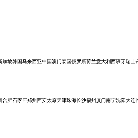
新加坡
韩国
马来西亚
中国澳门
泰国
俄罗斯
荷兰
意大利
西班牙
瑞士
州
合肥
石家庄
郑州
西安
太原
天津
珠海
长沙
福州
厦门
南宁
沈阳
大连