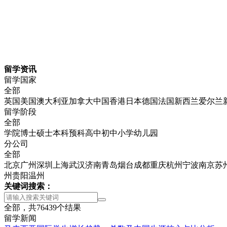
留学资讯
留学国家
全部
英国
美国
澳大利亚
加拿大
中国香港
日本
德国
法国
新西兰
爱尔兰
留学阶段
全部
学院
博士
硕士
本科
预科
高中
初中
小学
幼儿园
分公司
全部
北京
广州
深圳
上海
武汉
济南
青岛
烟台
成都
重庆
杭州
宁波
南京
苏
州
贵阳
温州
关键词搜索：
全部，共
76439
个结果
留学新闻