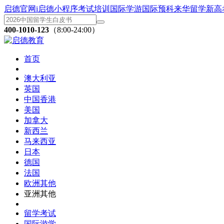
启德官网
i启德小程序
考试培训
国际学游
国际预科
来华留学
新高
400-1010-123
（8:00-24:00）
首页
澳大利亚
英国
中国香港
美国
加拿大
新西兰
马来西亚
日本
德国
法国
欧洲其他
亚洲其他
留学考试
国际游学