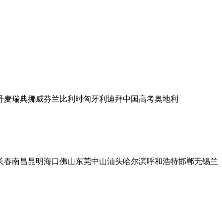
丹麦
瑞典
挪威
芬兰
比利时
匈牙利
迪拜
中国高考
奥地利
长春
南昌
昆明
海口
佛山
东莞
中山
汕头
哈尔滨
呼和浩特
邯郸
无锡
兰