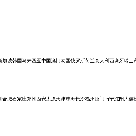
新加坡
韩国
马来西亚
中国澳门
泰国
俄罗斯
荷兰
意大利
西班牙
瑞士
州
合肥
石家庄
郑州
西安
太原
天津
珠海
长沙
福州
厦门
南宁
沈阳
大连