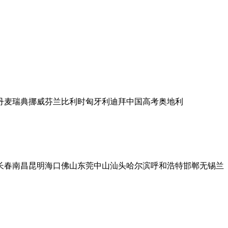
丹麦
瑞典
挪威
芬兰
比利时
匈牙利
迪拜
中国高考
奥地利
长春
南昌
昆明
海口
佛山
东莞
中山
汕头
哈尔滨
呼和浩特
邯郸
无锡
兰