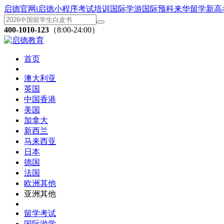
启德官网
i启德小程序
考试培训
国际学游
国际预科
来华留学
新高
400-1010-123
（8:00-24:00）
首页
澳大利亚
英国
中国香港
美国
加拿大
新西兰
马来西亚
日本
德国
法国
欧洲其他
亚洲其他
留学考试
国际游学