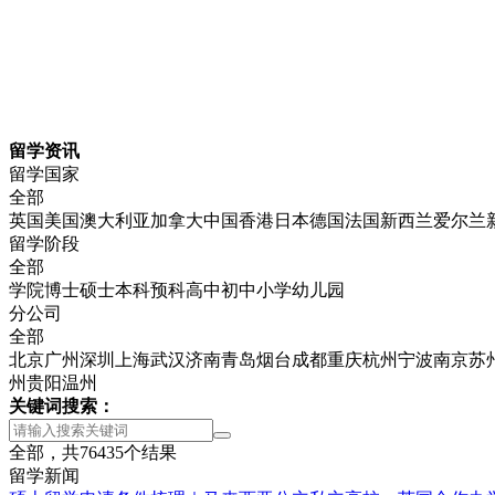
留学资讯
留学国家
全部
英国
美国
澳大利亚
加拿大
中国香港
日本
德国
法国
新西兰
爱尔兰
留学阶段
全部
学院
博士
硕士
本科
预科
高中
初中
小学
幼儿园
分公司
全部
北京
广州
深圳
上海
武汉
济南
青岛
烟台
成都
重庆
杭州
宁波
南京
苏
州
贵阳
温州
关键词搜索：
全部，共
76435
个结果
留学新闻