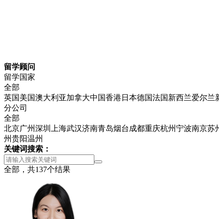
留学顾问
留学国家
全部
英国
美国
澳大利亚
加拿大
中国香港
日本
德国
法国
新西兰
爱尔兰
分公司
全部
北京
广州
深圳
上海
武汉
济南
青岛
烟台
成都
重庆
杭州
宁波
南京
苏
州
贵阳
温州
关键词搜索：
全部，共
137
个结果