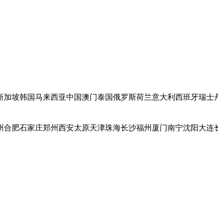
新加坡
韩国
马来西亚
中国澳门
泰国
俄罗斯
荷兰
意大利
西班牙
瑞士
州
合肥
石家庄
郑州
西安
太原
天津
珠海
长沙
福州
厦门
南宁
沈阳
大连