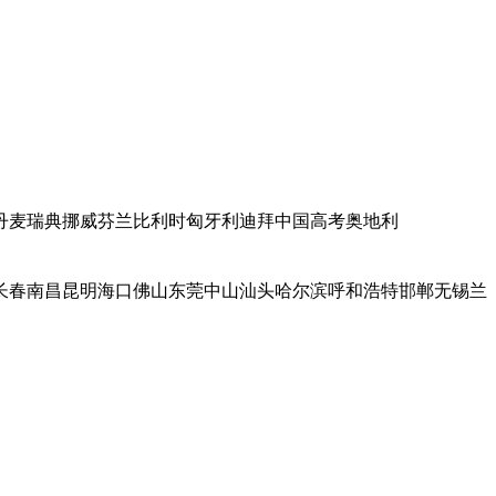
丹麦
瑞典
挪威
芬兰
比利时
匈牙利
迪拜
中国高考
奥地利
长春
南昌
昆明
海口
佛山
东莞
中山
汕头
哈尔滨
呼和浩特
邯郸
无锡
兰