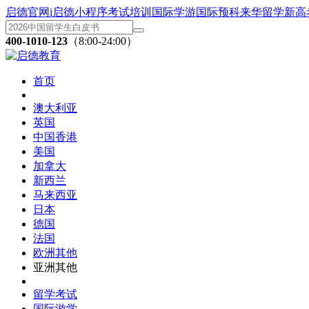
启德官网
i启德小程序
考试培训
国际学游
国际预科
来华留学
新高
400-1010-123
（8:00-24:00）
首页
澳大利亚
英国
中国香港
美国
加拿大
新西兰
马来西亚
日本
德国
法国
欧洲其他
亚洲其他
留学考试
国际游学