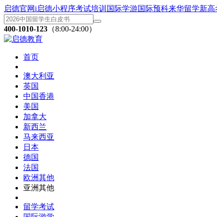
启德官网
i启德小程序
考试培训
国际学游
国际预科
来华留学
新高
400-1010-123
（8:00-24:00）
首页
澳大利亚
英国
中国香港
美国
加拿大
新西兰
马来西亚
日本
德国
法国
欧洲其他
亚洲其他
留学考试
国际游学