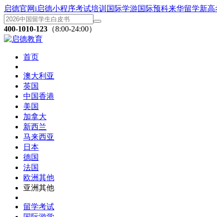
启德官网
i启德小程序
考试培训
国际学游
国际预科
来华留学
新高
400-1010-123
（8:00-24:00）
首页
澳大利亚
英国
中国香港
美国
加拿大
新西兰
马来西亚
日本
德国
法国
欧洲其他
亚洲其他
留学考试
国际游学