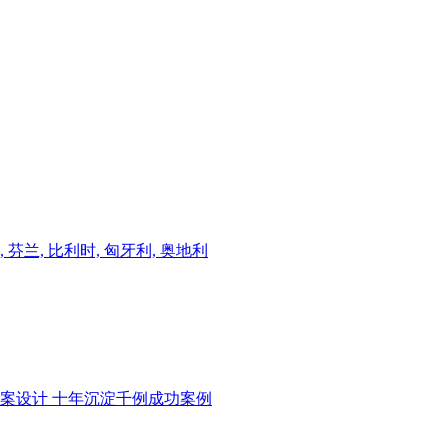
威, 芬兰, 比利时, 匈牙利, 奥地利
案设计 十年沉淀千例成功案例