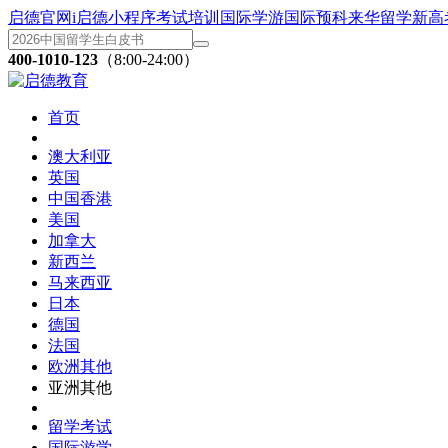
启德官网
i启德小程序
考试培训
国际学游
国际预科
来华留学
新高
400-1010-123
（8:00-24:00）
首页
澳大利亚
英国
中国香港
美国
加拿大
新西兰
马来西亚
日本
德国
法国
欧洲其他
亚洲其他
留学考试
国际游学