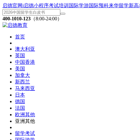
启德官网
i启德小程序
考试培训
国际学游
国际预科
来华留学
新高
400-1010-123
（8:00-24:00）
首页
澳大利亚
英国
中国香港
美国
加拿大
新西兰
马来西亚
日本
德国
法国
欧洲其他
亚洲其他
留学考试
国际游学