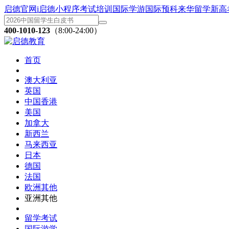
启德官网
i启德小程序
考试培训
国际学游
国际预科
来华留学
新高
400-1010-123
（8:00-24:00）
首页
澳大利亚
英国
中国香港
美国
加拿大
新西兰
马来西亚
日本
德国
法国
欧洲其他
亚洲其他
留学考试
国际游学