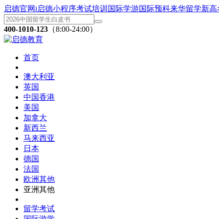
启德官网
i启德小程序
考试培训
国际学游
国际预科
来华留学
新高
400-1010-123
（8:00-24:00）
首页
澳大利亚
英国
中国香港
美国
加拿大
新西兰
马来西亚
日本
德国
法国
欧洲其他
亚洲其他
留学考试
国际游学