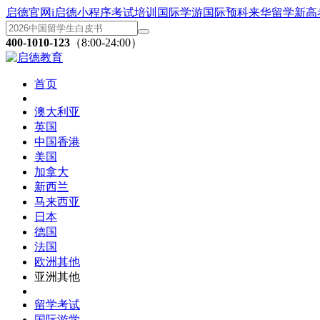
启德官网
i启德小程序
考试培训
国际学游
国际预科
来华留学
新高
400-1010-123
（8:00-24:00）
首页
澳大利亚
英国
中国香港
美国
加拿大
新西兰
马来西亚
日本
德国
法国
欧洲其他
亚洲其他
留学考试
国际游学