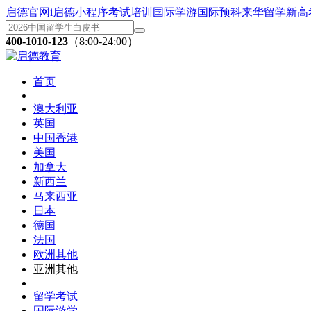
启德官网
i启德小程序
考试培训
国际学游
国际预科
来华留学
新高
400-1010-123
（8:00-24:00）
首页
澳大利亚
英国
中国香港
美国
加拿大
新西兰
马来西亚
日本
德国
法国
欧洲其他
亚洲其他
留学考试
国际游学