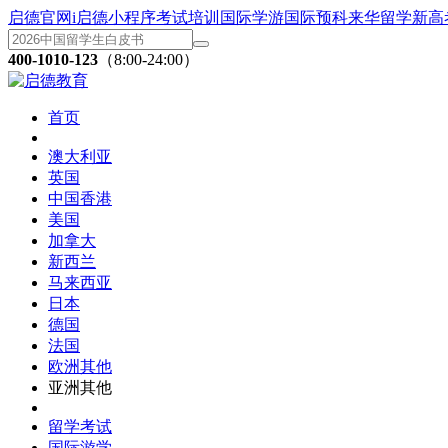
启德官网
i启德小程序
考试培训
国际学游
国际预科
来华留学
新高
400-1010-123
（8:00-24:00）
首页
澳大利亚
英国
中国香港
美国
加拿大
新西兰
马来西亚
日本
德国
法国
欧洲其他
亚洲其他
留学考试
国际游学