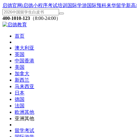
启德官网
i启德小程序
考试培训
国际学游
国际预科
来华留学
新高
400-1010-123
（8:00-24:00）
首页
澳大利亚
英国
中国香港
美国
加拿大
新西兰
马来西亚
日本
德国
法国
欧洲其他
亚洲其他
留学考试
国际游学