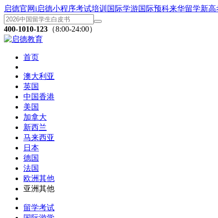
启德官网
i启德小程序
考试培训
国际学游
国际预科
来华留学
新高
400-1010-123
（8:00-24:00）
首页
澳大利亚
英国
中国香港
美国
加拿大
新西兰
马来西亚
日本
德国
法国
欧洲其他
亚洲其他
留学考试
国际游学