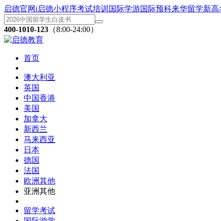
启德官网
i启德小程序
考试培训
国际学游
国际预科
来华留学
新高
400-1010-123
（8:00-24:00）
首页
澳大利亚
英国
中国香港
美国
加拿大
新西兰
马来西亚
日本
德国
法国
欧洲其他
亚洲其他
留学考试
国际游学