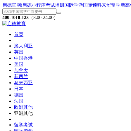
启德官网
i启德小程序
考试培训
国际学游
国际预科
来华留学
新高
400-1010-123
（8:00-24:00）
首页
澳大利亚
英国
中国香港
美国
加拿大
新西兰
马来西亚
日本
德国
法国
欧洲其他
亚洲其他
留学考试
国际游学