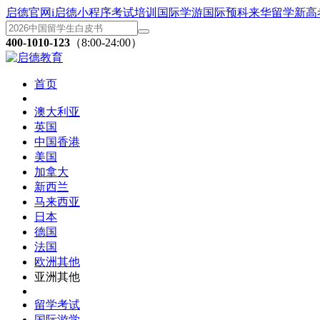
启德官网
i启德小程序
考试培训
国际学游
国际预科
来华留学
新高
400-1010-123
（8:00-24:00）
首页
澳大利亚
英国
中国香港
美国
加拿大
新西兰
马来西亚
日本
德国
法国
欧洲其他
亚洲其他
留学考试
国际游学