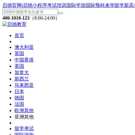
启德官网
i启德小程序
考试培训
国际学游
国际预科
来华留学
新高
400-1010-123
（8:00-24:00）
首页
澳大利亚
英国
中国香港
美国
加拿大
新西兰
马来西亚
日本
德国
法国
欧洲其他
亚洲其他
留学考试
国际游学