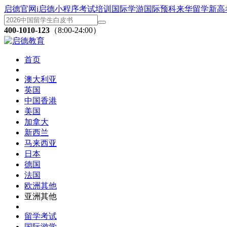
启德官网
i启德小程序
考试培训
国际学游
国际预科
来华留学
新高
400-1010-123
（8:00-24:00）
首页
澳大利亚
英国
中国香港
美国
加拿大
新西兰
马来西亚
日本
德国
法国
欧洲其他
亚洲其他
留学考试
国际游学