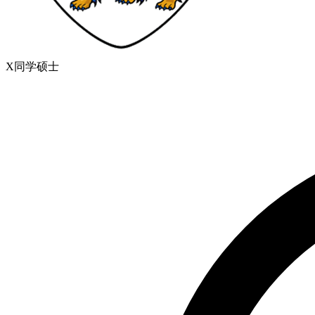
X同学
硕士