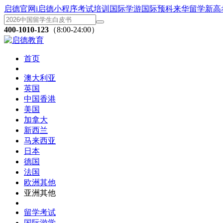
启德官网
i启德小程序
考试培训
国际学游
国际预科
来华留学
新高
400-1010-123
（8:00-24:00）
首页
澳大利亚
英国
中国香港
美国
加拿大
新西兰
马来西亚
日本
德国
法国
欧洲其他
亚洲其他
留学考试
国际游学