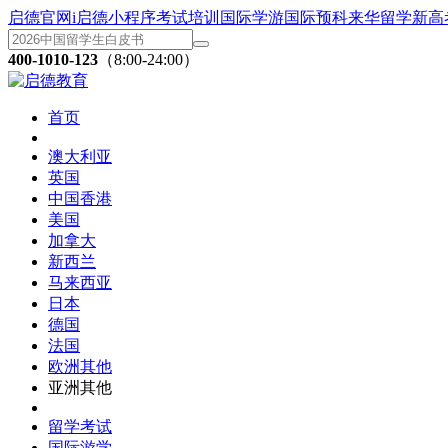
启德官网
i启德小程序
考试培训
国际学游
国际预科
来华留学
新高
400-1010-123
（8:00-24:00）
首页
澳大利亚
英国
中国香港
美国
加拿大
新西兰
马来西亚
日本
德国
法国
欧洲其他
亚洲其他
留学考试
国际游学