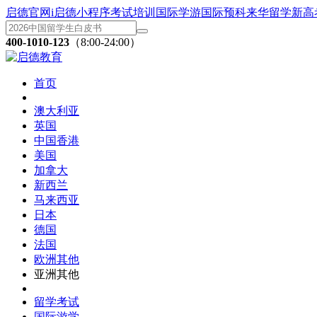
启德官网
i启德小程序
考试培训
国际学游
国际预科
来华留学
新高
400-1010-123
（8:00-24:00）
首页
澳大利亚
英国
中国香港
美国
加拿大
新西兰
马来西亚
日本
德国
法国
欧洲其他
亚洲其他
留学考试
国际游学