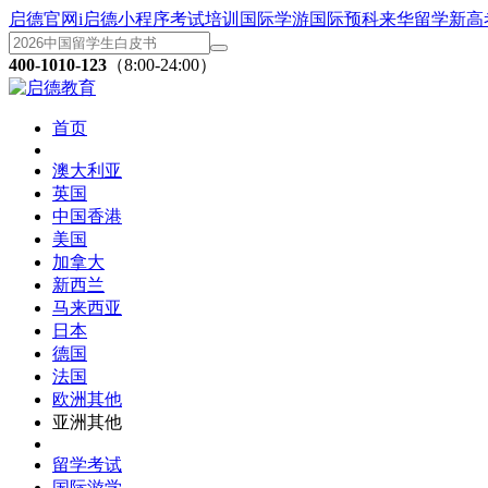
启德官网
i启德小程序
考试培训
国际学游
国际预科
来华留学
新高
400-1010-123
（8:00-24:00）
首页
澳大利亚
英国
中国香港
美国
加拿大
新西兰
马来西亚
日本
德国
法国
欧洲其他
亚洲其他
留学考试
国际游学