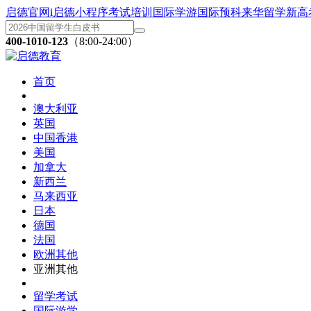
启德官网
i启德小程序
考试培训
国际学游
国际预科
来华留学
新高
400-1010-123
（8:00-24:00）
首页
澳大利亚
英国
中国香港
美国
加拿大
新西兰
马来西亚
日本
德国
法国
欧洲其他
亚洲其他
留学考试
国际游学