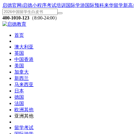
启德官网
i启德小程序
考试培训
国际学游
国际预科
来华留学
新高
400-1010-123
（8:00-24:00）
首页
澳大利亚
英国
中国香港
美国
加拿大
新西兰
马来西亚
日本
德国
法国
欧洲其他
亚洲其他
留学考试
国际游学