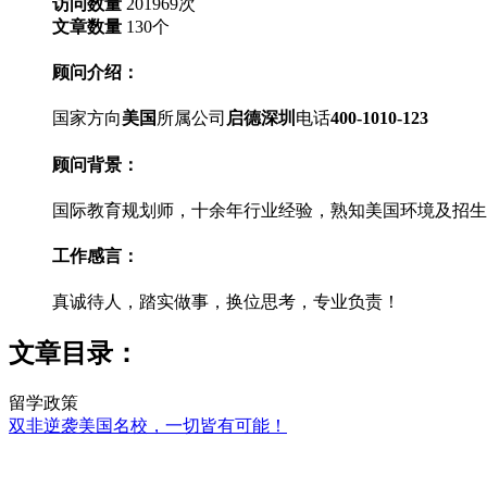
访问数量
201969
次
文章数量
130
个
顾问介绍：
国家方向
美国
所属公司
启德深圳
电话
400-1010-123
顾问背景：
国际教育规划师，十余年行业经验，熟知美国环境及招生
工作感言：
真诚待人，踏实做事，换位思考，专业负责！
文章目录：
留学政策
双非逆袭美国名校，一切皆有可能！