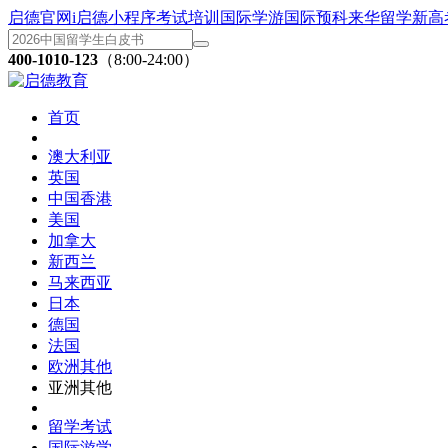
启德官网
i启德小程序
考试培训
国际学游
国际预科
来华留学
新高
400-1010-123
（8:00-24:00）
首页
澳大利亚
英国
中国香港
美国
加拿大
新西兰
马来西亚
日本
德国
法国
欧洲其他
亚洲其他
留学考试
国际游学