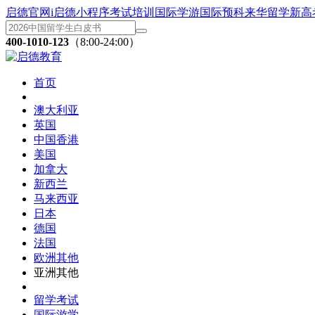
启德官网
i启德小程序
考试培训
国际学游
国际预科
来华留学
新高
400-1010-123
（8:00-24:00）
首页
澳大利亚
英国
中国香港
美国
加拿大
新西兰
马来西亚
日本
德国
法国
欧洲其他
亚洲其他
留学考试
国际游学