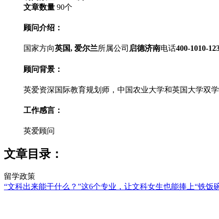
文章数量
90
个
顾问介绍：
国家方向
英国, 爱尔兰
所属公司
启德济南
电话
400-1010-12
顾问背景：
英爱资深国际教育规划师，中国农业大学和英国大学双学
工作感言：
英爱顾问
文章目录：
留学政策
“文科出来能干什么？”这6个专业，让文科女生也能捧上“铁饭碗