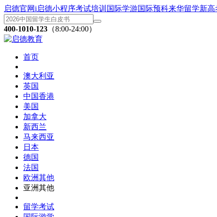
启德官网
i启德小程序
考试培训
国际学游
国际预科
来华留学
新高
400-1010-123
（8:00-24:00）
首页
澳大利亚
英国
中国香港
美国
加拿大
新西兰
马来西亚
日本
德国
法国
欧洲其他
亚洲其他
留学考试
国际游学