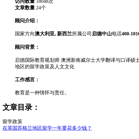
访问数量
18048
次
文章数量
24
个
顾问介绍：
国家方向
澳大利亚, 新西兰
所属公司
启德中山
电话
400-101
顾问背景：
启德国际教育规划师 澳洲新南威尔士大学翻译与口译硕士 12年
地区的留学政策及人文文化
工作感言：
教育是一种情怀与责任。
文章目录：
留学政策
在英国苏格兰地区留学一年要花多少钱？