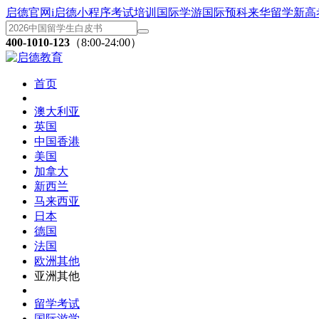
启德官网
i启德小程序
考试培训
国际学游
国际预科
来华留学
新高
400-1010-123
（8:00-24:00）
首页
澳大利亚
英国
中国香港
美国
加拿大
新西兰
马来西亚
日本
德国
法国
欧洲其他
亚洲其他
留学考试
国际游学