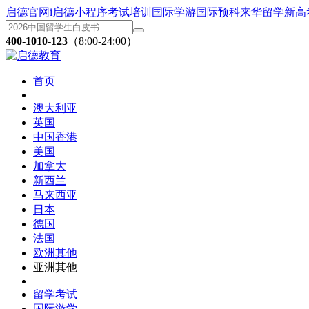
启德官网
i启德小程序
考试培训
国际学游
国际预科
来华留学
新高
400-1010-123
（8:00-24:00）
首页
澳大利亚
英国
中国香港
美国
加拿大
新西兰
马来西亚
日本
德国
法国
欧洲其他
亚洲其他
留学考试
国际游学