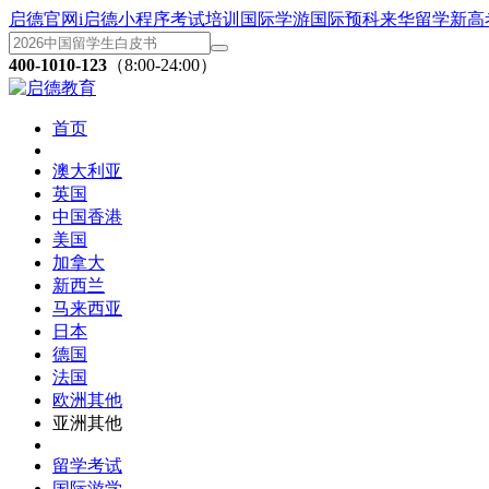
启德官网
i启德小程序
考试培训
国际学游
国际预科
来华留学
新高
400-1010-123
（8:00-24:00）
首页
澳大利亚
英国
中国香港
美国
加拿大
新西兰
马来西亚
日本
德国
法国
欧洲其他
亚洲其他
留学考试
国际游学