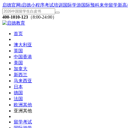
启德官网
i启德小程序
考试培训
国际学游
国际预科
来华留学
新高
400-1010-123
（8:00-24:00）
首页
澳大利亚
英国
中国香港
美国
加拿大
新西兰
马来西亚
日本
德国
法国
欧洲其他
亚洲其他
留学考试
国际游学