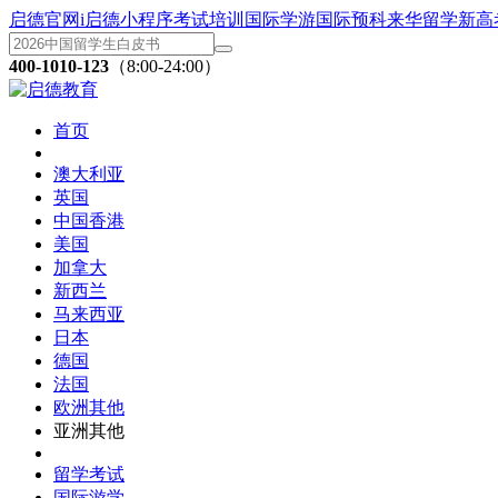
启德官网
i启德小程序
考试培训
国际学游
国际预科
来华留学
新高
400-1010-123
（8:00-24:00）
首页
澳大利亚
英国
中国香港
美国
加拿大
新西兰
马来西亚
日本
德国
法国
欧洲其他
亚洲其他
留学考试
国际游学