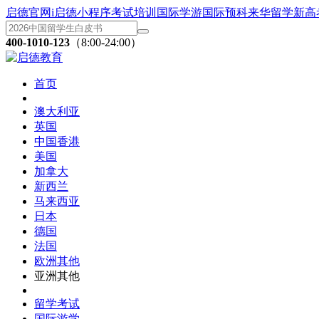
启德官网
i启德小程序
考试培训
国际学游
国际预科
来华留学
新高
400-1010-123
（8:00-24:00）
首页
澳大利亚
英国
中国香港
美国
加拿大
新西兰
马来西亚
日本
德国
法国
欧洲其他
亚洲其他
留学考试
国际游学