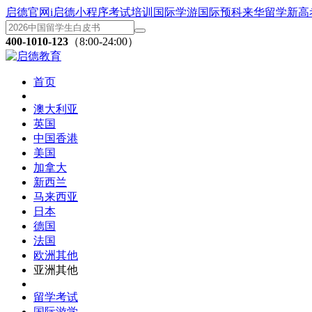
启德官网
i启德小程序
考试培训
国际学游
国际预科
来华留学
新高
400-1010-123
（8:00-24:00）
首页
澳大利亚
英国
中国香港
美国
加拿大
新西兰
马来西亚
日本
德国
法国
欧洲其他
亚洲其他
留学考试
国际游学