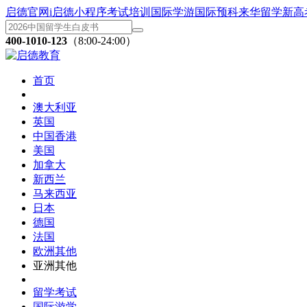
启德官网
i启德小程序
考试培训
国际学游
国际预科
来华留学
新高
400-1010-123
（8:00-24:00）
首页
澳大利亚
英国
中国香港
美国
加拿大
新西兰
马来西亚
日本
德国
法国
欧洲其他
亚洲其他
留学考试
国际游学