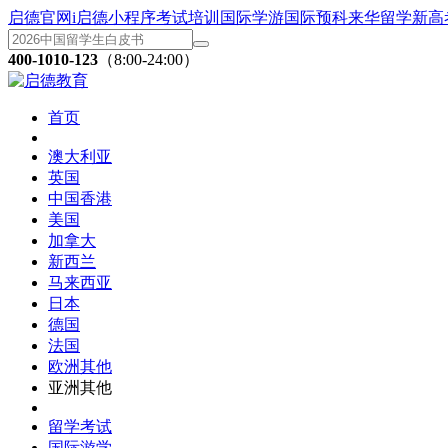
启德官网
i启德小程序
考试培训
国际学游
国际预科
来华留学
新高
400-1010-123
（8:00-24:00）
首页
澳大利亚
英国
中国香港
美国
加拿大
新西兰
马来西亚
日本
德国
法国
欧洲其他
亚洲其他
留学考试
国际游学