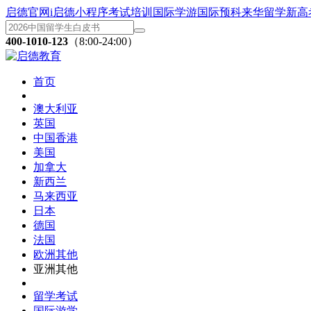
启德官网
i启德小程序
考试培训
国际学游
国际预科
来华留学
新高
400-1010-123
（8:00-24:00）
首页
澳大利亚
英国
中国香港
美国
加拿大
新西兰
马来西亚
日本
德国
法国
欧洲其他
亚洲其他
留学考试
国际游学