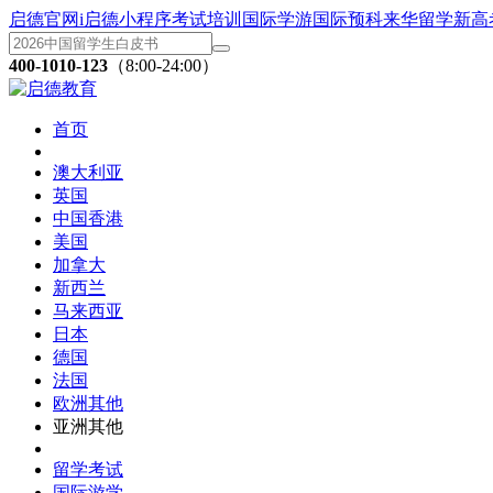
启德官网
i启德小程序
考试培训
国际学游
国际预科
来华留学
新高
400-1010-123
（8:00-24:00）
首页
澳大利亚
英国
中国香港
美国
加拿大
新西兰
马来西亚
日本
德国
法国
欧洲其他
亚洲其他
留学考试
国际游学