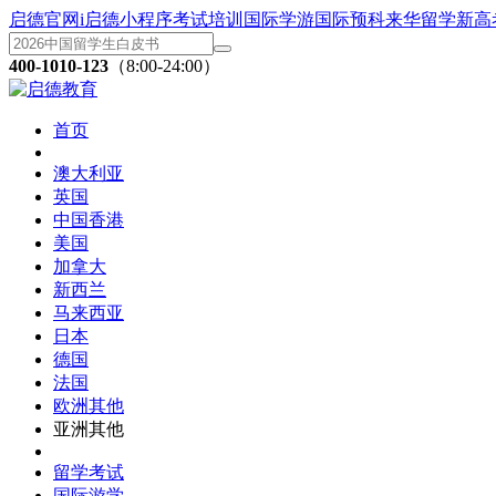
启德官网
i启德小程序
考试培训
国际学游
国际预科
来华留学
新高
400-1010-123
（8:00-24:00）
首页
澳大利亚
英国
中国香港
美国
加拿大
新西兰
马来西亚
日本
德国
法国
欧洲其他
亚洲其他
留学考试
国际游学