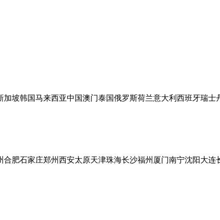
新加坡
韩国
马来西亚
中国澳门
泰国
俄罗斯
荷兰
意大利
西班牙
瑞士
州
合肥
石家庄
郑州
西安
太原
天津
珠海
长沙
福州
厦门
南宁
沈阳
大连