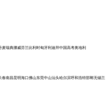
丹麦
瑞典
挪威
芬兰
比利时
匈牙利
迪拜
中国高考
奥地利
长春
南昌
昆明
海口
佛山
东莞
中山
汕头
哈尔滨
呼和浩特
邯郸
无锡
兰