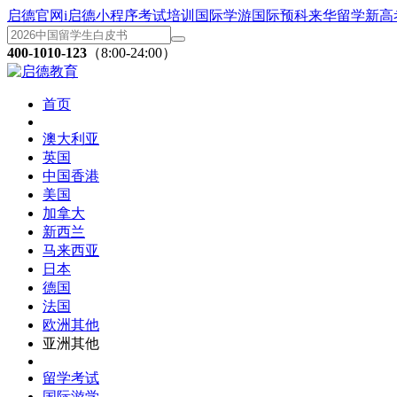
启德官网
i启德小程序
考试培训
国际学游
国际预科
来华留学
新高
400-1010-123
（8:00-24:00）
首页
澳大利亚
英国
中国香港
美国
加拿大
新西兰
马来西亚
日本
德国
法国
欧洲其他
亚洲其他
留学考试
国际游学