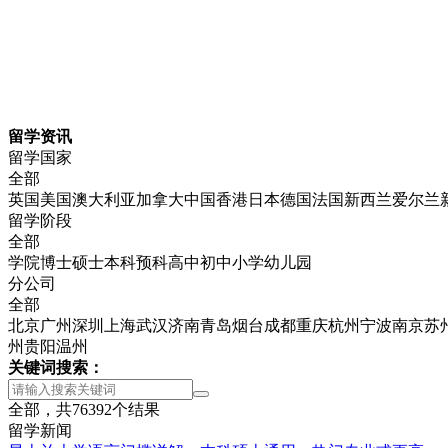
留学资讯
留学国家
全部
英国
美国
澳大利亚
加拿大
中国香港
日本
德国
法国
新西兰
爱尔兰
留学阶段
全部
学院
博士
硕士
本科
预科
高中
初中
小学
幼儿园
分公司
全部
北京
广州
深圳
上海
武汉
济南
青岛
烟台
成都
重庆
杭州
宁波
南京
苏
州
贵阳
温州
关键词搜索：
全部，共
76392
个结果
留学新闻