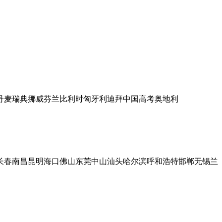
丹麦
瑞典
挪威
芬兰
比利时
匈牙利
迪拜
中国高考
奥地利
长春
南昌
昆明
海口
佛山
东莞
中山
汕头
哈尔滨
呼和浩特
邯郸
无锡
兰