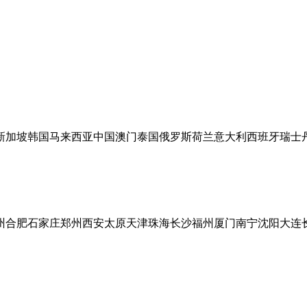
新加坡
韩国
马来西亚
中国澳门
泰国
俄罗斯
荷兰
意大利
西班牙
瑞士
州
合肥
石家庄
郑州
西安
太原
天津
珠海
长沙
福州
厦门
南宁
沈阳
大连