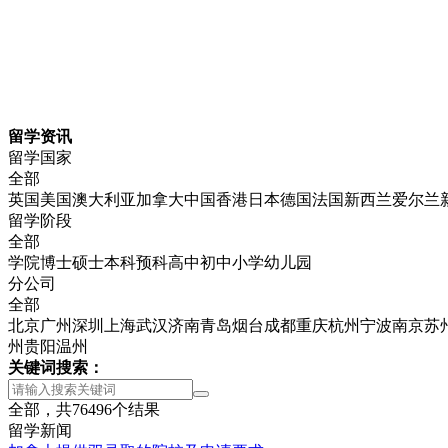
留学资讯
留学国家
全部
英国
美国
澳大利亚
加拿大
中国香港
日本
德国
法国
新西兰
爱尔兰
留学阶段
全部
学院
博士
硕士
本科
预科
高中
初中
小学
幼儿园
分公司
全部
北京
广州
深圳
上海
武汉
济南
青岛
烟台
成都
重庆
杭州
宁波
南京
苏
州
贵阳
温州
关键词搜索：
全部，共
76496
个结果
留学新闻