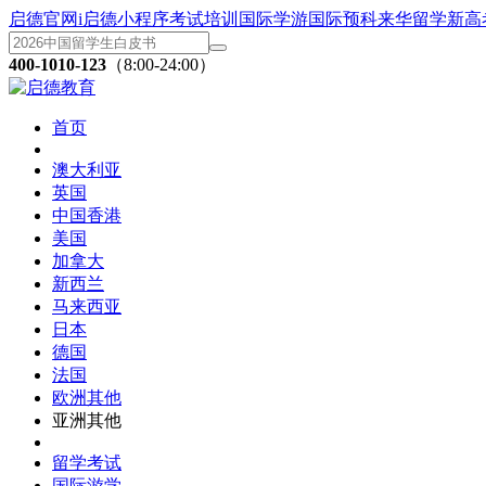
启德官网
i启德小程序
考试培训
国际学游
国际预科
来华留学
新高
400-1010-123
（8:00-24:00）
首页
澳大利亚
英国
中国香港
美国
加拿大
新西兰
马来西亚
日本
德国
法国
欧洲其他
亚洲其他
留学考试
国际游学