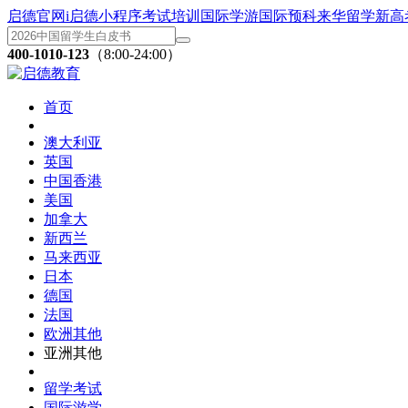
启德官网
i启德小程序
考试培训
国际学游
国际预科
来华留学
新高
400-1010-123
（8:00-24:00）
首页
澳大利亚
英国
中国香港
美国
加拿大
新西兰
马来西亚
日本
德国
法国
欧洲其他
亚洲其他
留学考试
国际游学