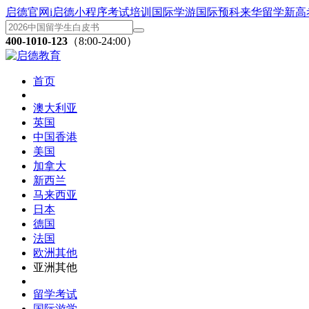
启德官网
i启德小程序
考试培训
国际学游
国际预科
来华留学
新高
400-1010-123
（8:00-24:00）
首页
澳大利亚
英国
中国香港
美国
加拿大
新西兰
马来西亚
日本
德国
法国
欧洲其他
亚洲其他
留学考试
国际游学