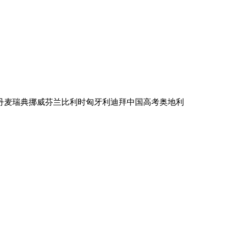
丹麦
瑞典
挪威
芬兰
比利时
匈牙利
迪拜
中国高考
奥地利