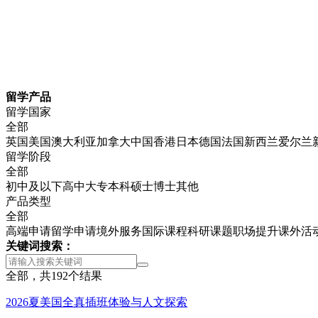
留学产品
留学国家
全部
英国
美国
澳大利亚
加拿大
中国香港
日本
德国
法国
新西兰
爱尔兰
留学阶段
全部
初中及以下
高中
大专
本科
硕士
博士
其他
产品类型
全部
高端申请
留学申请
境外服务
国际课程
科研课题
职场提升
课外活
关键词搜索：
全部，共
192
个结果
2026夏美国全真插班体验与人文探索