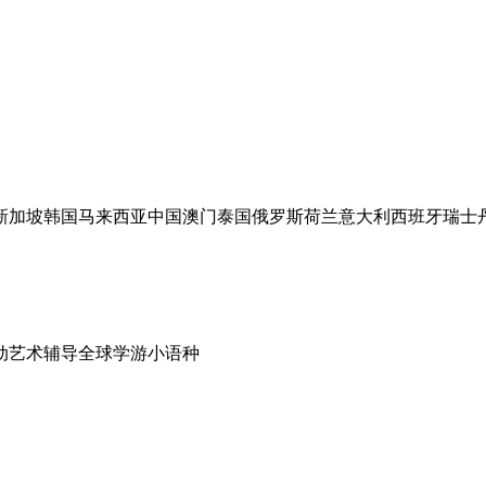
新加坡
韩国
马来西亚
中国澳门
泰国
俄罗斯
荷兰
意大利
西班牙
瑞士
动
艺术辅导
全球学游
小语种