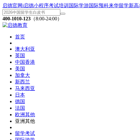
启德官网
i启德小程序
考试培训
国际学游
国际预科
来华留学
新高
400-1010-123
（8:00-24:00）
首页
澳大利亚
英国
中国香港
美国
加拿大
新西兰
马来西亚
日本
德国
法国
欧洲其他
亚洲其他
留学考试
国际游学