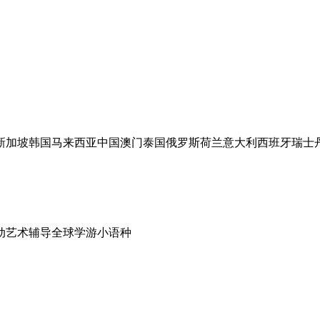
新加坡
韩国
马来西亚
中国澳门
泰国
俄罗斯
荷兰
意大利
西班牙
瑞士
动
艺术辅导
全球学游
小语种