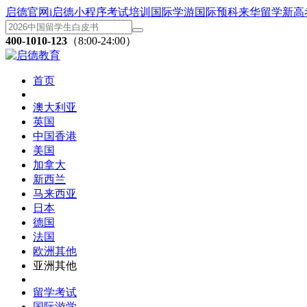
启德官网
i启德小程序
考试培训
国际学游
国际预科
来华留学
新高
400-1010-123
（8:00-24:00）
首页
澳大利亚
英国
中国香港
美国
加拿大
新西兰
马来西亚
日本
德国
法国
欧洲其他
亚洲其他
留学考试
国际游学