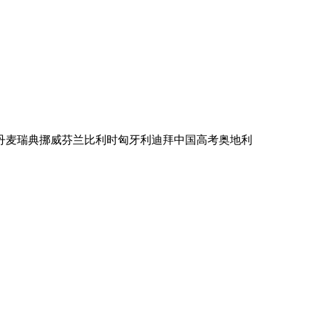
丹麦
瑞典
挪威
芬兰
比利时
匈牙利
迪拜
中国高考
奥地利