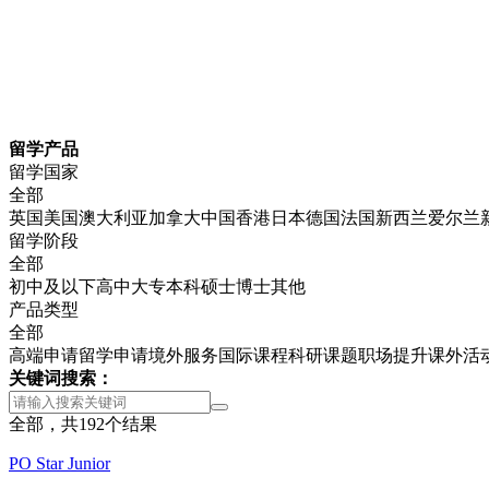
留学产品
留学国家
全部
英国
美国
澳大利亚
加拿大
中国香港
日本
德国
法国
新西兰
爱尔兰
留学阶段
全部
初中及以下
高中
大专
本科
硕士
博士
其他
产品类型
全部
高端申请
留学申请
境外服务
国际课程
科研课题
职场提升
课外活
关键词搜索：
全部，共
192
个结果
PO Star Junior