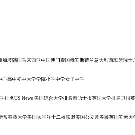
新加坡
韩国
马来西亚
中国澳门
泰国
俄罗斯
荷兰
意大利
西班牙
瑞士
中心
高中
初中
大学学院
小学
中学
女子中学
学排名
US News 美国综合大学排名
泰晤士报英国大学排名
卫报
新常春藤大学
美国太平洋十二校联盟
美国公立常春藤
英国罗素大