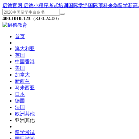
启德官网
i启德小程序
考试培训
国际学游
国际预科
来华留学
新高
400-1010-123
（8:00-24:00）
首页
澳大利亚
英国
中国香港
美国
加拿大
新西兰
马来西亚
日本
德国
法国
欧洲其他
亚洲其他
留学考试
国际游学