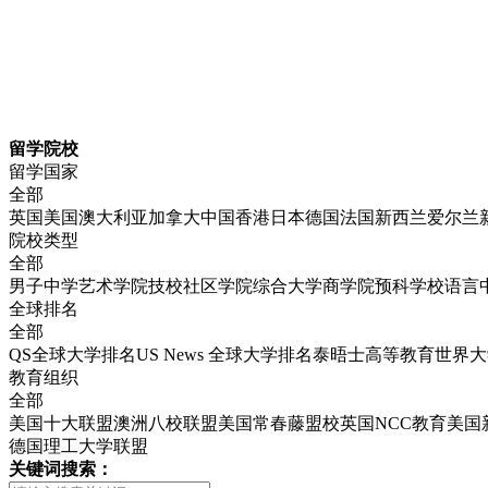
留学院校
留学国家
全部
英国
美国
澳大利亚
加拿大
中国香港
日本
德国
法国
新西兰
爱尔兰
院校类型
全部
男子中学
艺术学院
技校
社区学院
综合大学
商学院
预科学校
语言
全球排名
全部
QS全球大学排名
US News 全球大学排名
泰晤士高等教育世界大
教育组织
全部
美国十大联盟
澳洲八校联盟
美国常春藤盟校
英国NCC教育
美国
德国理工大学联盟
关键词搜索：