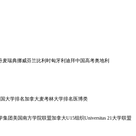
丹麦
瑞典
挪威
芬兰
比利时
匈牙利
迪拜
中国高考
奥地利
英国大学排名
加拿大麦考林大学排名医博类
学集团
美国南方学院联盟
加拿大U15组织
Universitas 21大学联盟