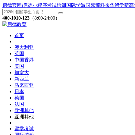
启德官网
i启德小程序
考试培训
国际学游
国际预科
来华留学
新高
400-1010-123
（8:00-24:00）
首页
澳大利亚
英国
中国香港
美国
加拿大
新西兰
马来西亚
日本
德国
法国
欧洲其他
亚洲其他
留学考试
国际游学