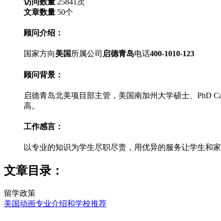
访问数量
25841
次
文章数量
50
个
顾问介绍：
国家方向
美国
所属公司
启德青岛
电话
400-1010-123
顾问背景：
启德青岛北美项目部主管，美国南加州大学硕士、PhD Ca
高。
工作感言：
以专业的知识为学生尽职尽责，用优异的服务让学生和家
文章目录：
留学政策
美国动画专业介绍和学校推荐